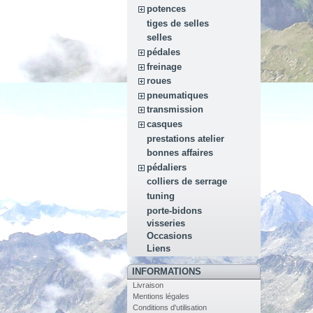
potences
tiges de selles
selles
pédales
freinage
roues
pneumatiques
transmission
casques
prestations atelier
bonnes affaires
pédaliers
colliers de serrage
tuning
porte-bidons
visseries
Occasions
Liens
INFORMATIONS
Livraison
Mentions légales
Conditions d'utilisation