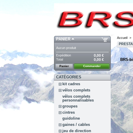
Accueil
>
PANIER
PRESTA
Aucun produit
Expédition
0,00 €
BRS
-b
Total
0,00 €
Panier
Commander
CATÉGORIES
kit cadres
vélos complets
vélos complets
personnalisables
groupes
cintres
guidoline
gaines / cables
jeu de direction