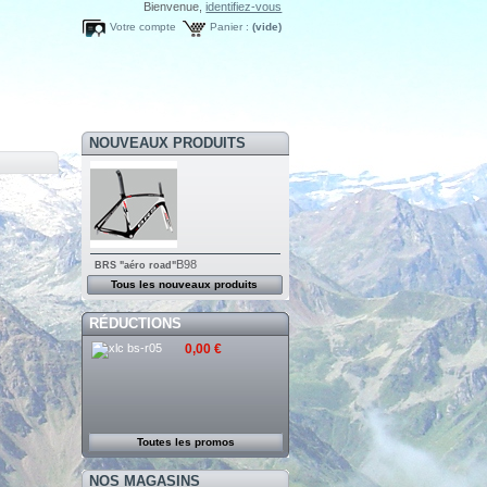
Bienvenue,
identifiez-vous
Votre compte
Panier :
(vide)
NOUVEAUX PRODUITS
B98
BRS
"aéro road"
Tous les nouveaux produits
RÉDUCTIONS
0,00 €
Toutes les promos
NOS MAGASINS