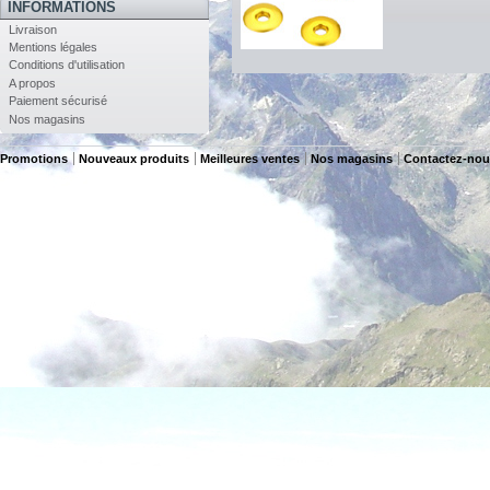
INFORMATIONS
Livraison
Mentions légales
Conditions d'utilisation
A propos
Paiement sécurisé
Nos magasins
Promotions
Nouveaux produits
Meilleures ventes
Nos magasins
Contactez-nou