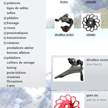
leviers
cassette
potences
tiges de selles
selles
pédales
freinage
roues
pneumatiques
dérailleur arrière
pédalier
transmission
casques
prestations atelier
bonnes affaires
pédaliers
dérailleur avant
colliers de serrage
Sram Red 22
tuning
porte-bidons
visseries
Occasions
Liens
galet alu
galet alu 11 dents