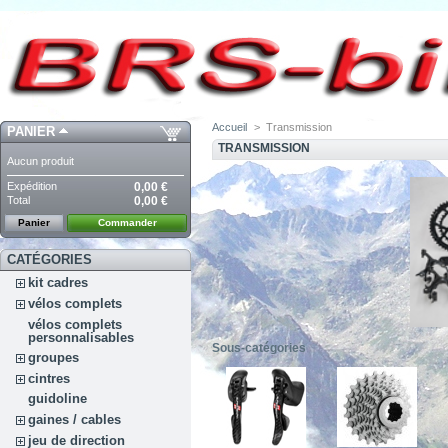
Accueil
>
Transmission
PANIER
TRANSMISSION
Aucun produit
Expédition
0,00 €
Total
0,00 €
Panier
Commander
CATÉGORIES
kit cadres
vélos complets
vélos complets
personnalisables
Sous-catégories
groupes
cintres
guidoline
gaines / cables
jeu de direction